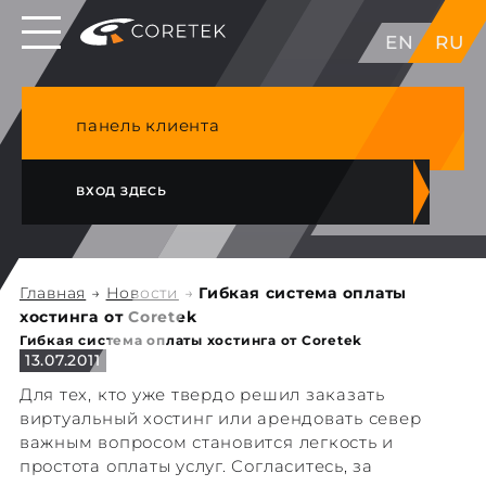
Выделенные серверы в ЕС, Японии, ГК, США
EN
RU
NVME VPS & cPanel премиум хостинг в
Германии
панель клиента
ВХОД ЗДЕСЬ
Главная
→
Новости
→
Гибкая система оплаты
хостинга от Coretek
Гибкая система оплаты хостинга от Coretek
13.07.2011
Для тех, кто уже твердо решил заказать
виртуальный хостинг или арендовать север
важным вопросом становится легкость и
простота оплаты услуг. Согласитесь, за