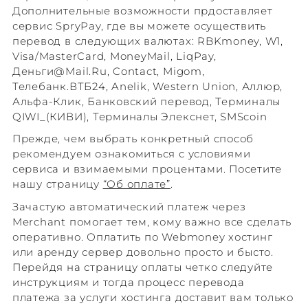
Дополнительные возможности прдоставляет
сервис SpryPay, где вы можете осуществить
перевод в следующих валютах: RBKmoney, W1,
Visa/MasterCard, MoneyMail, LiqPay,
Деньги@Mail.Ru, Contact, Migom,
Телебанк.ВТБ24, Anelik, Western Union, Аллюр,
Альфа-Клик, Банковский перевод, Терминалы
QIWI_(КИВИ), Терминалы Элекснет, SMScoin
Прежде, чем выбрать конкретный способ
рекомендуем ознакомиться с условиями
сервиса и взимаемыми процентами. Посетите
нашу страницу
“Об оплате”
.
Зачастую автоматический платеж через
Merchant помогает тем, кому важно все сделать
оперативно. Оплатить по Webmoney хостинг
или аренду сервер довольно просто и бысто.
Перейдя на страницу оплаты четко следуйте
инструкциям и тогда процесс перевода
платежа за услуги хостинга доставит вам только