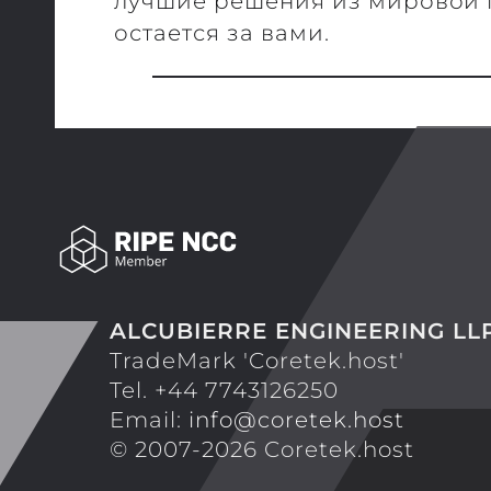
лучшие решения из мировой п
остается за вами.
ALCUBIERRE ENGINEERING LL
TradeMark 'Coretek.host'
Tel. +44 7743126250
Email:
info@coretek.host
© 2007-2026 Coretek.host