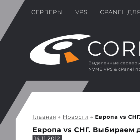
СЕРВЕРЫ
VPS
CPANEL ДЛ
Выделенные серверы 
NVME VPS & cPanel п
Главная
→
Новости
→
Европа vs СН
Европа vs СНГ. Выбираем 
14.11.2012