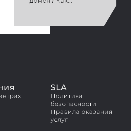
домен? Как...
ния
SLA
ентрах
Политика
ы
безопасности
Правила оказания
услуг