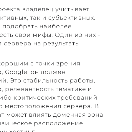
роекта владелец учитывает
ктивных, так и субъективных.
ы подобрать наиболее
есть свои мифы. Один из них -
а сервера на результаты
 хорошим с точки зрения
, Google, он должен
й. Это стабильность работы,
о, релевантность тематике и
либо критических требований
о местоположения сервера. В
ат может влиять доменная зона
физическое расположение
у хостинг.