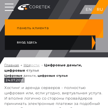
Выделенные серверы в ЕС, Японии, ГК, США
EN
RU
NVME VPS & cPanel премиум хостинг в
Германии
панель клиента
ВХОД ЗДЕСЬ
Главная
→
Новости
→
Цифровые деньги,
цифровые стулья
Цифровые деньги, цифровые стулья
24.07.2011
Хостинг и аренда серверов - полностью
цифровая или, если угодно, виртуальная услуга.
И вполне логично со стороны провайдеров
принимать электронные платежи за подобный