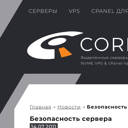
СЕРВЕРЫ
VPS
CPANEL ДЛ
Выделенные серверы 
NVME VPS & cPanel п
Главная
→
Новости
→
Безопасность
Безопасность сервера
14.07.2011