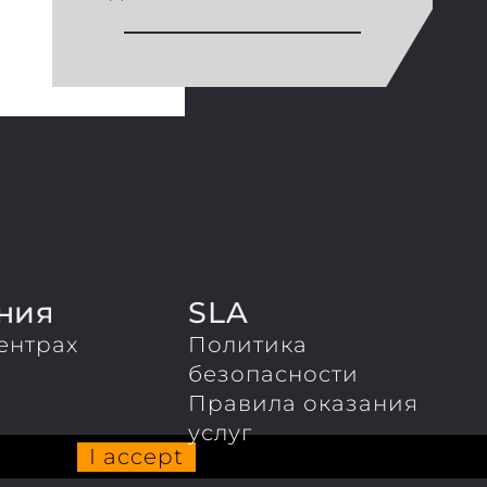
ния
SLA
ентрах
Политика
ы
безопасности
Правила оказания
услуг
I accept