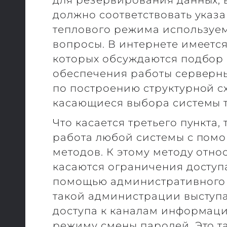
для резервирования данных, 
должно соответствовать указ
теплового режима используем
вопросы. В интернете имеетс
которых обсуждаются подбор
обеспечения работы серверн
по построению структурной с
касающиеся выбора системы 
Что касается третьего пункта,
работа любой системы с пом
методов. К этому методу отно
касаются ограничения доступа
помощью административного 
такой администрации выступа
доступа к каналам информаци
режиму смены паролей, Это т