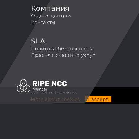
Компания
О дата-центрах
Контакты
SLA
Политика безопасности
Правила оказания услуг
We collect cookies
More about cookies
I accept
ALCUBIERRE ENGINEERING LLP
TradeMark 'Coretek.host'
Tel. +44 7743126250
Email:
info@coretek.host
© 2007-2026 Coretek.host