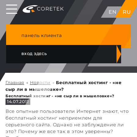
Выделенные серверы в ЕС, Японии, ГК, США
EN
RU
NVME VPS & cPanel премиум хостинг в
Германии
панель клиента
ВХОД ЗДЕСЬ
Главная
→
Новости
→
Бесплатный хостинг - «не
сыр ли в мышеловке»?
Бесплатный хостинг - «не сыр ли в мышеловке»?
14.07.2011
Все опытные пользователи Интернет знают, что
бесплатный хостинг неприемлем для
серьезного сайта. Однако не заблуждение ли
это? Почему же все так в этом уверенны?