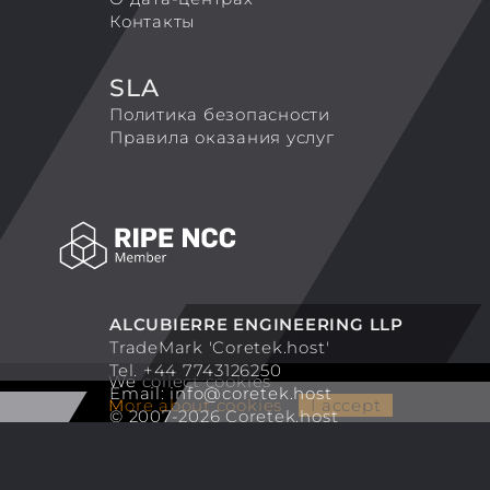
Контакты
SLA
Политика безопасности
Правила оказания услуг
ALCUBIERRE ENGINEERING LLP
TradeMark 'Coretek.host'
Tel. +44 7743126250
We collect cookies
Email:
info@coretek.host
More about cookies
I accept
© 2007-2026 Coretek.host