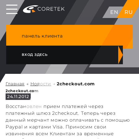
Выделенные серверы в ЕС, Японии, ГК, США
EN
RU
NVME VPS & cPanel премиум хостинг в
Германии
панель клиента
ВХОД ЗДЕСЬ
Главная
→
Новости
→
2checkout.com
2checkout.com
24.11.2012
Восстановлен прием платежей через
платежный шлюз 2checkout. Теперь через
данный мерчант можно оплачивать с помощью
Paypal и картами Visa. Приносим свои
извинения всем Клиентам за временные