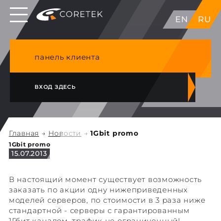
Выделенные серверы в ЕС, Японии, ГК, США
EN
RU
NVME VPS & cPanel премиум хостинг в
Германии
панель клиента
ВХОД ЗДЕСЬ
Главная
→
Новости
→
1Gbit promo
1Gbit promo
15.07.2013
В настоящий момент существует возможность
заказать по акции одну нижеприведенных
моделей серверов, по стоимости в 3 раза ниже
стандартной - серверы с гарантированным
1Гбит каналом, трафик не ограниченный!