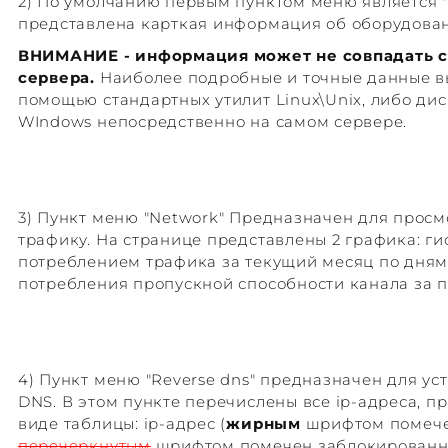
2) По умолчанию первым пунктом меню является "i
представлена карткая информация об оборудован
ВНИМАНИЕ - информация может не совпадать 
сервера.
Наиболее подробные и точные данные вы
помощью стандартных утилит Linux\Unix, либо дис
WIndows непосредственно на самом сервере.
3) Пункт меню "Network" Предназначен для просм
трафику. На странице представлены 2 графика: г
потреблением трафика за текущий месяц по дням
потребления пропускной способности канала за п
4) Пункт меню "Reverse dns" предназначен для ус
DNS. В этом пункте перечислены все ip-адреса, пр
виде таблицы: ip-адрес (
жирным
шрифтом помечен
перечеркнутым
шрифтом помечен заблокированный