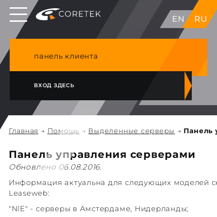
Выделенные серверы в ЕС, Японии, ГК, США
EN
RU
NVME VPS & cPanel премиум хостинг в
Германии
панель клиента
ВХОД ЗДЕСЬ
Главная
→
Помощь
→
Выделенные серверы
→
Панель 
Панель управления серверами
Обновлено 06.08.2016.
Информация актуальна для следующих моделей с
Leaseweb:
"NlE" - серверы в Амстердаме, Нидерланды;