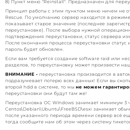
8) Пункт меню "Reinstall". Предназначен для пере
Принцип работы с этим пунктом меню ничем не от
Rescue. По умолчанию сервер находится в режиме 
показывает старое значение (последнее зарегис
переустановке). После выбора нужной операцион
подтверждения переустановки, статус сервера изме
После окончания процесса переустановки статус и
пароль будет обновлен.
Если вам требуется создание software raid или н
разделов, то переустановку может произвести на
ВНИМАНИЕ -
переустановка производится в авт
подразумевает потерю всех данных! Если вы скоп
второй hdd в системе, то мы
не можем гарантиро
переустановки они будут там же!
Переустановка ОС WIndows занимает минимум 3 ч
Centos\Debian\Ubuntu\FreeBSD\esxi занимает обыч
после указанного периода времени сервер всё ещ
тогда сообщите нам об этом через систему тикето