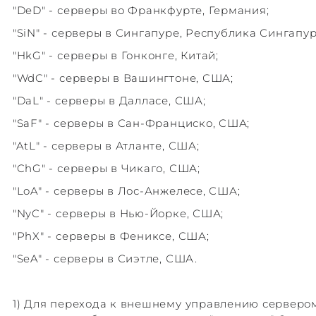
"DeD" - серверы во Франкфурте, Германия;
"SiN" - серверы в Сингапуре, Республика Сингапур
"HkG" - серверы в Гонконге, Китай;
"WdC" - серверы в Вашингтоне, США;
"DaL" - серверы в Далласе, США;
"SaF" - серверы в Сан-Франциско, США;
"AtL" - серверы в Атланте, США;
"ChG" - серверы в Чикаго, США;
"LoA" - серверы в Лос-Анжелесе, США;
"NyC" - серверы в Нью-Йорке, США;
"PhX" - серверы в Фениксе, США;
"SeA" - серверы в Сиэтле, США.
1) Для перехода к внешнему управлению сервером