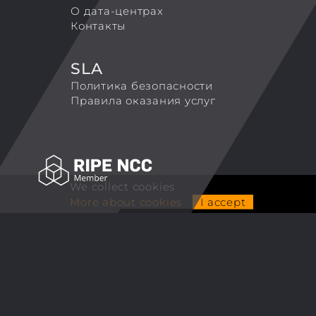
О дата-центрах
Контакты
SLA
Политика безопасности
Правила оказания услуг
We collect cookies
More about cookies
I accept
ALCUBIERRE ENGINEERING LLP
TradeMark 'Coretek.host'
Tel. +44 7743126250
Email:
info@coretek.host
© 2007-2026 Coretek.host