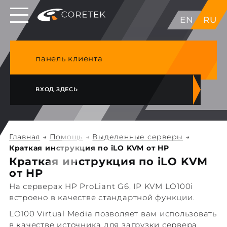
Выделенные серверы в ЕС, Японии, ГК, США
EN
RU
NVME VPS & cPanel премиум хостинг в
Германии
панель клиента
ВХОД ЗДЕСЬ
Главная
→
Помощь
→
Выделенные серверы
→
Краткая инструкция по iLO KVM от HP
Краткая инструкция по iLO KVM
от HP
На серверах HP ProLiant G6, IP KVM LO100i
встроено в качестве стандартной функции.
LO100 Virtual Media позволяет вам использовать
в качестве источника для загрузки сервера