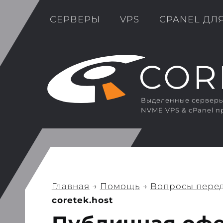
СЕРВЕРЫ
VPS
CPANEL ДЛ
Выделенные серверы 
NVME VPS & cPanel п
Главная
→
Помощь
→
Вопросы перед
coretek.host