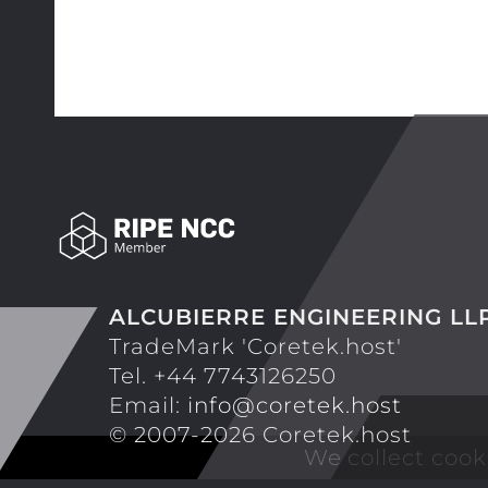
ALCUBIERRE ENGINEERING LL
TradeMark 'Coretek.host'
Tel. +44 7743126250
Email:
info@coretek.host
© 2007-2026 Coretek.host
We collect cook