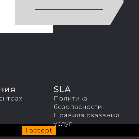
ния
SLA
ентрах
Политика
ы
безопасности
Правила оказания
услуг
I accept