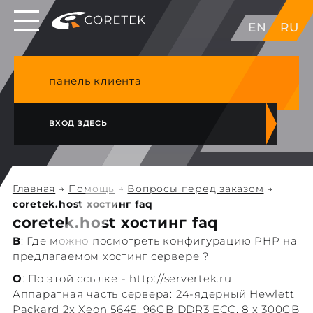
Выделенные серверы в ЕС, Японии, ГК, США
EN
RU
NVME VPS & cPanel премиум хостинг в
Германии
панель клиента
ВХОД ЗДЕСЬ
Главная
→
Помощь
→
Вопросы перед заказом
→
coretek.host хостинг faq
coretek.host хостинг faq
В
: Где можно посмотреть конфигурацию PHP на
предлагаемом хостинг сервере ?
О
: По этой ссылке - http://servertek.ru.
Аппаратная часть сервера: 24-ядерный Hewlett
Packard 2x Xeon 5645, 96GB DDR3 ECC, 8 x 300GB