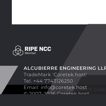
ALCUBIERRE ENGINEERING LL
TradeMark 'Coretek.host'
Tel. +44 7743126250
Email:
info@coretek.host
We collect cook
© 2007-2026 Coretek.host