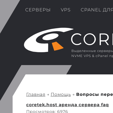
СЕРВЕРЫ
VPS
CPANEL ДЛ
Выделенные серверы 
NVME VPS & cPanel п
Главная
→
Помощь
→
Вопросы пере
coretek.host аренда сервера faq
Просмотров: 6976