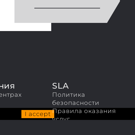
ния
SLA
ентрах
Политика
ы
безопасности
Правила оказания
I accept
услуг