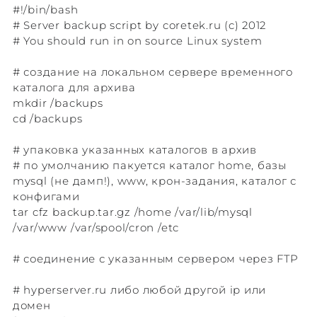
#!/bin/bash
# Server backup script by coretek.ru (c) 2012
# You should run in on source Linux system
# создание на локальном сервере временного
каталога для архива
mkdir /backups
cd /backups
# упаковка указанных каталогов в архив
# по умолчанию пакуется каталог home, базы
mysql (не дамп!), www, крон-задания, каталог с
конфигами
tar cfz backup.tar.gz /home /var/lib/mysql
/var/www /var/spool/cron /etc
# соединение с указанным сервером через FTP
# hyperserver.ru либо любой другой ip или
домен