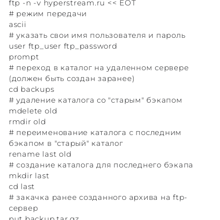
ftp -n -v hyperstream.ru << EOT
# режим передачи
ascii
# указать свои имя пользователя и пароль
user ftp_user ftp_password
prompt
# переход в каталог на удаленном сервере
(должен быть создан заранее)
cd backups
# удаление каталога со "старым" бэкапом
mdelete old
rmdir old
# переименование каталога с последним
бэкапом в "старый" каталог
rename last old
# создание каталога для последнего бэкапа
mkdir last
cd last
# закачка ранее созданного архива на ftp-
сервер
put backup.tar.gz