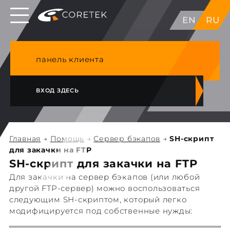
Выделенные серверы в ЕС, Японии, ГК, США
EN
RU
NVME VPS & cPanel премиум хостинг в
Германии
панель клиента
ВХОД ЗДЕСЬ
Главная
→
Помощь
→
Сервер бэкапов
→
SH-скрипт
для закачки на FTP
SH-скрипт для закачки на FTP
Для закачки на сервер бэкапов (или любой
другой FTP-сервер) можно воспользоваться
следующим SH-скриптом, который легко
модифицируется под собственные нужды: