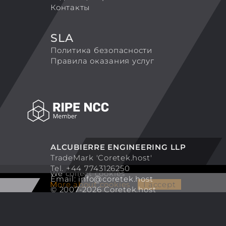
Контакты
SLA
Политика безопасности
Правила оказания услуг
ALCUBIERRE ENGINEERING LLP
TradeMark 'Coretek.host'
Tel. +44 7743126250
We collect cookies
Email:
info@coretek.host
More about cookies
I accept
© 2007-2026 Coretek.host