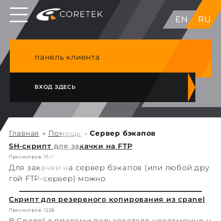
Выделенные серверы в ЕС, Японии, ГК, США
EN
RU
NVME VPS & cPanel премиум хостинг в
Германии
панель клиента
ВХОД ЗДЕСЬ
Главная
→
Помощь
→
Сервер бэкапов
SH-скрипт для закачки на FTP
Просмотров: 1547
Для закачки на сервер бэкапов (или любой дру
гой FTP-сервер) можно
Скрипт для резервного копирования из cpanel
Просмотров: 1228
В Cpanel с правами пользователя невозможно н