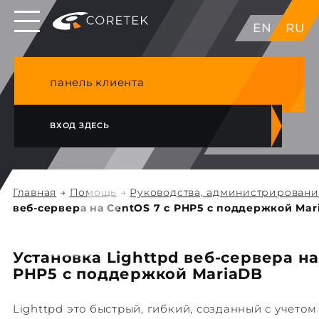
Выделенные серверы в ЕС, Японии, ГК, США
EN
RU
NVME VPS & cPanel премиум хостинг в
Германии
панель клиента
ВХОД ЗДЕСЬ
Главная
→
Помощь
→
Руководства, администрирован
веб-сервера на CentOS 7 с PHP5 с поддержкой Ma
Установка Lighttpd веб-сервера на
PHP5 с поддержкой MariaDB
Lighttpd это быстрый, гибкий, созданный с учето