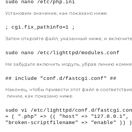
sudo nano /etc/php.ini
Установим значение, как показано ниже.
; cgi.fix_pathinfo=1 ;
Затем откройте файл, указанный ниже, и включите
sudo nano /etc/lighttpd/modules.conf
Не забудьте включить модуль, убрав линию комме
## include "conf.d/fastcgi.conf" ##
Наконец, чтобы привести этот файл в соответстви
линии, как показано ниже.
sudo vi /etc/lighttpd/conf.d/fastcgi.co
= ( ".php" => (( "host" => "127.0.0.1",
"broken-scriptfilename" => "enable" )) 