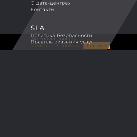
О дата-центрах
Контакты
SLA
Политика безопасности
We collect cookies
Правила оказания услуг
More about cookies
I accept
ALCUBIERRE ENGINEERING LLP
TradeMark 'Coretek.host'
Tel. +44 7743126250
Email:
info@coretek.host
© 2007-2026 Coretek.host