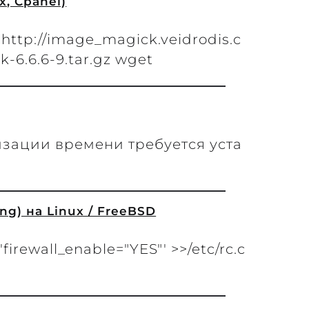
x, Cpanel)
 http://image_magick.veidrodis.c
6.6.6-9.tar.gz wget
зации времени требуется уста
ng) на Linux / FreeBSD
firewall_enable="YES"' >>/etc/rc.c