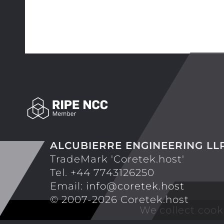
ALCUBIERRE ENGINEERING LL
TradeMark 'Coretek.host'
Tel. +44 7743126250
Email:
info@coretek.host
© 2007-2026 Coretek.host
We collect cook