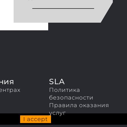
ния
SLA
ентрах
Политика
ы
безопасности
Правила оказания
услуг
I accept