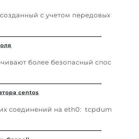
, созданный с учетом передовых
роля
ечивают более безопасный спос
тора centos
их соединений на eth0: tcpdum