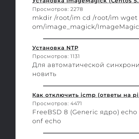
Установка ImageMagick (Centos 5.
Просмотров: 2278
mkdir /root/im cd /root/im wget
om/image_magick/ImageMagick-
Установка NTP
Просмотров: 1131
Для автоматической синхрони
новить
Как отключить icmp (ответы на pi
Просмотров: 4471
FreeBSD 8 (Generic ядро) echo '
onf echo