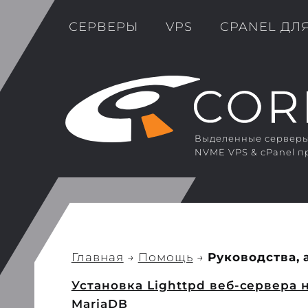
СЕРВЕРЫ
VPS
CPANEL ДЛ
Выделенные серверы 
NVME VPS & cPanel п
Главная
→
Помощь
→
Руководства,
Установка Lighttpd веб-сервера 
MariaDB